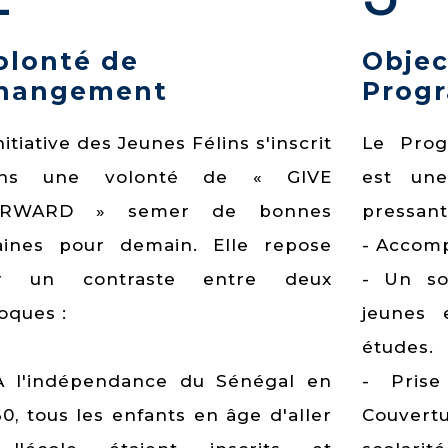
olonté de
Objec
hangement
Prog
nitiative des Jeunes Félins s'inscrit
Le Prog
ns une volonté de « GIVE
est un
ORWARD » semer de bonnes
pressants.
aines pour demain. Elle repose
- Accom
r un contraste entre deux
- Un so
oques :
jeunes 
études.
À l'indépendance du Sénégal en
- Pris
60, tous les enfants en âge d'aller
Couvert