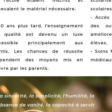
l'école étaient inscrits et
scolar
cevaient le matériel nécessaire.
scolaires
- Accès 
60 ans plus tard, l'enseignement
des out
 qualité est devenu un luxe
amélior
cessible principalement aux
élèves.
ntis. Les chances de réussite
- Soins 
pendent des moyens mis en
médicau
vre par les parents.
 sincérité, la simplicité, l'humilité, la
absence de vanité, la capacité à servir