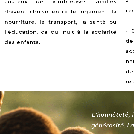
à 
coûteux, de nombreuses familles
re
doivent choisir entre le logement, la
nourriture, le transport, la santé ou
- 
l'éducation, ce qui nuit à la scolarité
de
des enfants.
ac
na
dé
œu
L'honnêteté, la
générosité, l'