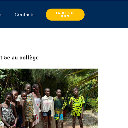
FAIRE UN
és
Contacts
DON
t 5e au collège