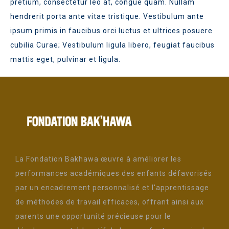
pretium, consectetur leo at, congue quam. Nullam
hendrerit porta ante vitae tristique. Vestibulum ante
ipsum primis in faucibus orci luctus et ultrices posuere
cubilia Curae; Vestibulum ligula libero, feugiat faucibus
mattis eget, pulvinar et ligula.
La Fondation Bakhawa œuvre à améliorer les
performances académiques des enfants défavorisés
par un encadrement personnalisé et l'apprentissage
de méthodes de travail efficaces, offrant ainsi aux
parents une opportunité précieuse pour le