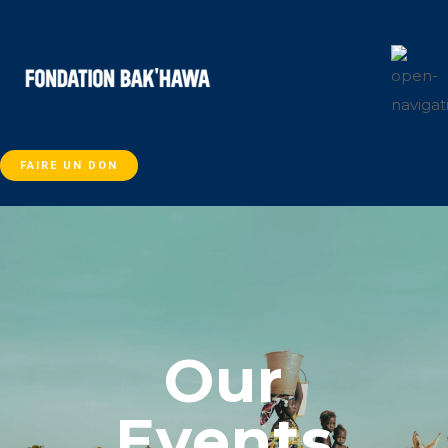
FAIRE UN DON
Our
Events