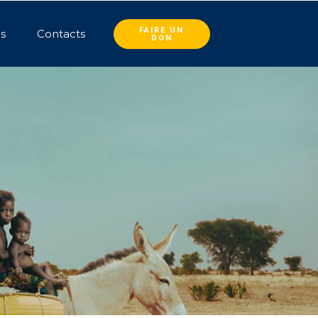
FAIRE UN
és
Contacts
DON