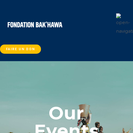
FAIRE UN DON
Our
Events