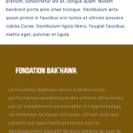
pretium, consectetur leo at, congue quam. Nullam
hendrerit porta ante vitae tristique. Vestibulum ante
ipsum primis in faucibus orci luctus et ultrices posuere
cubilia Curae; Vestibulum ligula libero, feugiat faucibus
mattis eget, pulvinar et ligula.
La Fondation Bakhawa œuvre à améliorer les
performances académiques des enfants défavorisés
par un encadrement personnalisé et l'apprentissage
de méthodes de travail efficaces, offrant ainsi aux
parents une opportunité précieuse pour le
développement éducatif de leurs enfants au sein de